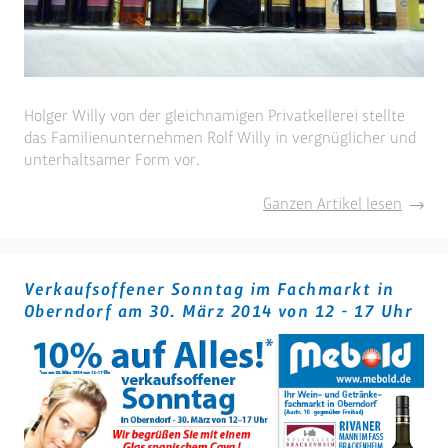
Holger Willy von der gleichnamigen Privatkellerei stellte
das Familienunternehmen Rolf Willy in vergnüglicher und
unterhaltsamer Form vor.
Mebold
Ganzen Artikel lesen
Weintr
mit
Rolf
Verkaufsoffener Sonntag im Fachmarkt in
Willy
Oberndorf am 30. März 2014 von 12 - 17 Uhr
-
Privatk
Nordh
in
Württ