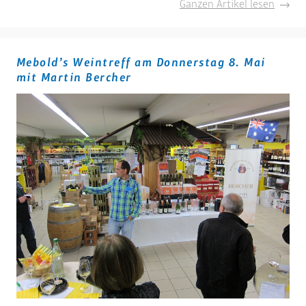
Achtun
Ganzen Artikel lesen
Neuer
Termin
wegen
Mebold’s Weintreff am Donnerstag 8. Mai
der
mit Martin Bercher
Fußbal
WM
"Somm
im
Fachm
in
Obernd
am
11.
Juli
2014
von
17
-
21
Uhr