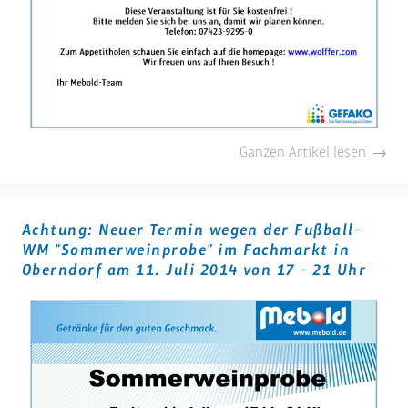
Roman
Ganzen Artikel lesen
Roth
stellt
seine
Achtung: Neuer Termin wegen der Fußball-
Weine
WM "Sommerweinprobe" im Fachmarkt in
vor
Oberndorf am 11. Juli 2014 von 17 - 21 Uhr
!