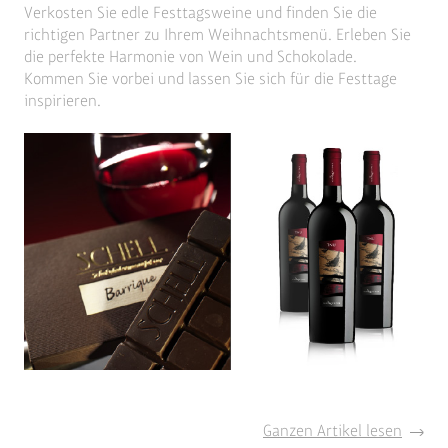
Verkosten Sie edle Festtagsweine und finden Sie die
richtigen Partner zu Ihrem Weihnachtsmenü. Erleben Sie
die perfekte Harmonie von Wein und Schokolade.
Kommen Sie vorbei und lassen Sie sich für die Festtage
inspirieren.
Freude
Ganzen Artikel lesen