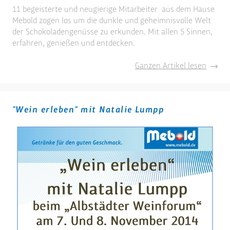
11 begeisterte und neugierige Mitarbeiter aus dem Hause
Mebold zogen los um die dunkle und geheimnisvolle Welt
der Schokoladengenüsse zu erkunden. Mit allen 5 Sinnen,
erfahren, genießen und entdecken.
Mebol
Ganzen Artikel lesen
vor
Ort
"Wein erleben" mit Natalie Lumpp