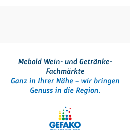
Sonnt
am
10.
April
in
Obernd
Mebold Wein- und Getränke-
Fachmärkte
Ganz in Ihrer Nähe – wir bringen
Genuss in die Region.