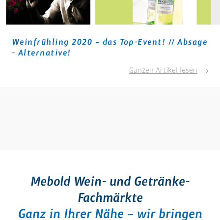
Weinfrühling 2020 – das Top-Event! // Absage
- Alternative!
Weinfr
Ganzen Artikel lesen
2020
–
das
Top-
Event!
//
Absag
-
Altern
Mebold Wein- und Getränke-
Fachmärkte
Ganz in Ihrer Nähe – wir bringen