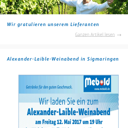
Wir gratulieren unserem Lieferanten
Wir
Ganzen Artikel lesen
gratul
unser
Liefer
Alexander-Laible-Weinabend in Sigmaringen