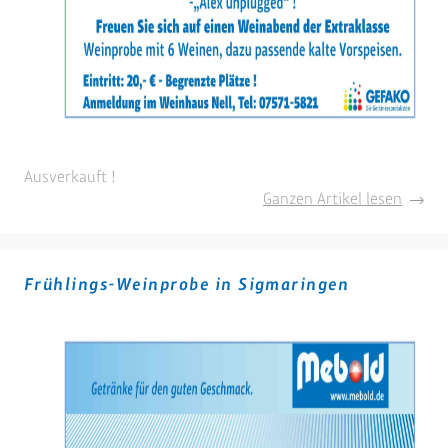
Ausverkauft !
Alexan
Ganzen Artikel lesen
Laible-
Weina
in
Frühlings-Weinprobe in Sigmaringen
Sigmar