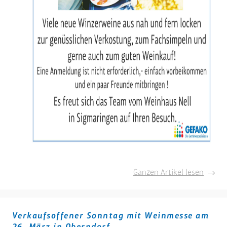
Frühli
Ganzen Artikel lesen
Weinp
in
Sigmar
Verkaufsoffener Sonntag mit Weinmesse am
26. März in Oberndorf