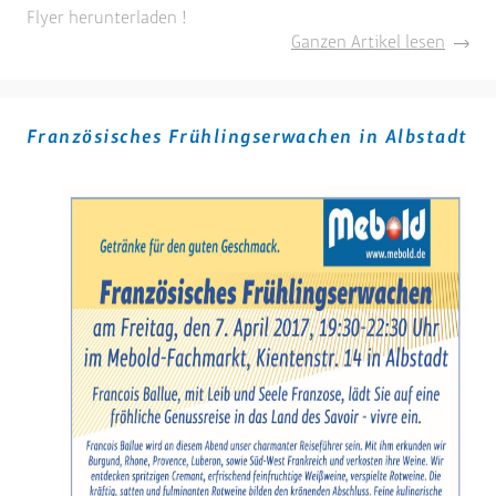
Flyer herunterladen !
Verkau
Ganzen Artikel lesen
Sonnt
mit
Weinm
Französisches Frühlingserwachen in Albstadt
am
26.
März
in
Obernd