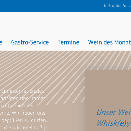
t
Getränke für 
e
Gastro-Service
Termine
Wein des Monat
 Ein internationales
Raritäten und immer
k(e)y-Spezialist
erne. Wir freuen uns
h begrüßen zu dürfen.
s, die wir regelmäßig