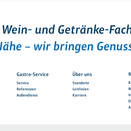
 Wein- und Getränke-Fac
Nähe – wir bringen Genuss
K
Gastro-Service
Über uns
K
Service
Standorte
N
Referenzen
Leitlinien
I
Außendienst
Karriere
D
A