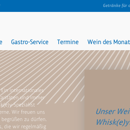
t
Getränke für 
e
Gastro-Service
Termine
Wein des Monat
 Ein internationales
Raritäten und immer
k(e)y-Spezialist
erne. Wir freuen uns
h begrüßen zu dürfen.
s, die wir regelmäßig