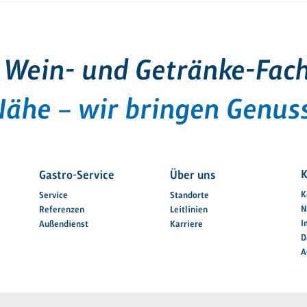
 Wein- und Getränke-Fac
Nähe – wir bringen Genuss
K
Gastro-Service
Über uns
K
Service
Standorte
N
Referenzen
Leitlinien
I
Außendienst
Karriere
D
A