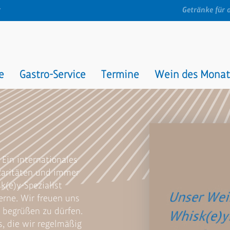
t
Getränke für 
e
Gastro-Service
Termine
Wein des Monat
 Ein internationales
Raritäten und immer
k(e)y-Spezialist
erne. Wir freuen uns
h begrüßen zu dürfen.
s, die wir regelmäßig