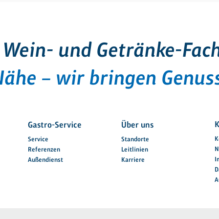
 Wein- und Getränke-Fac
Nähe – wir bringen Genuss
K
Gastro-Service
Über uns
K
Service
Standorte
N
Referenzen
Leitlinien
I
Außendienst
Karriere
D
A